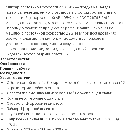
Миксер постоянной скорости ZYS-1417 — предназначен для
приготовления цементного раствора в строгом соответствии с
технологией, утвержденной API 10B-2 или ГОСТ 26798.2-96.
Исследования показали, что характеристики тампонажных цементов
напрямую зависят от процесса перемешивания. Применение
мешалки с постоянной скоростью ZYS-1417 при исследованиях
времени схватывания тампонажных цементов привело к
улучшению воспроизводимости результатов.
Прибор затворяет жидкости для исследований в области
Гидравлического разрыва пласта (ГРП).
Характеристики
Особенности
Принцип работы
Методология
Характеристики
Объем контейнера: 1 л (1 кварта). Может быть использован стакан 1,2
литра из термостойкого стекла;
Лопасти для смешивания из закаленной нержавеющей стали;
Контейнер: Нержавеющая сталь;
Скорость: Цифровой индикатор;
Таймер: Цифровой индикатор;
Звуковой сигнал после окончания работы мотора;
Напряжение питания: 110 или 220 В переменного тока ± 15%; 50/60 Гц
± 10%;
Размеры: 202 мм х 183 мм х 375 мм;