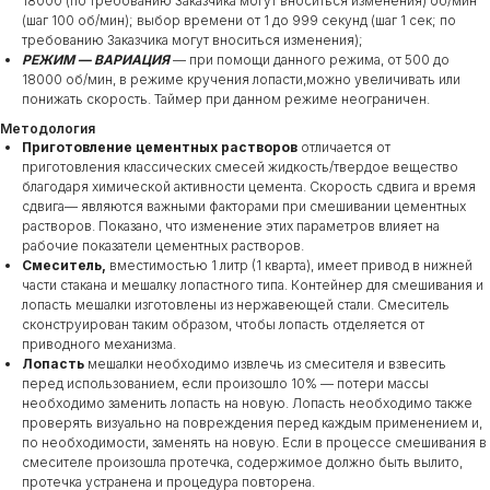
18000 (по требованию Заказчика могут вноситься изменения) об/мин
(шаг 100 об/мин); выбор времени от 1 до 999 секунд (шаг 1 сек; по
требованию Заказчика могут вноситься изменения);
РЕЖИМ — ВАРИАЦИЯ
— при помощи данного режима, от 500 до
18000 об/мин, в режиме кручения лопасти,можно увеличивать или
понижать скорость. Таймер при данном режиме неограничен.
Методология
Приготовление цементных растворов
отличается от
приготовления классических смесей жидкость/твердое вещество
благодаря химической активности цемента. Скорость сдвига и время
сдвига— являются важными факторами при смешивании цементных
растворов. Показано, что изменение этих параметров влияет на
рабочие показатели цементных растворов.
Смеситель,
вместимостью 1 литр (1 кварта), имеет привод в нижней
части стакана и мешалку лопастного типа. Контейнер для смешивания и
лопасть мешалки изготовлены из нержавеющей стали. Смеситель
сконструирован таким образом, чтобы лопасть отделяется от
приводного механизма.
Лопасть
мешалки необходимо извлечь из смесителя и взвесить
перед использованием, если произошло 10% — потери массы
необходимо заменить лопасть на новую. Лопасть необходимо также
проверять визуально на повреждения перед каждым применением и,
по необходимости, заменять на новую. Если в процессе смешивания в
смесителе произошла протечка, содержимое должно быть вылито,
протечка устранена и процедура повторена.