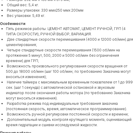
Общий вес: 5,4 кг.
Размеры упаковки: 330 ммx250 ммx 200мм
Вес упаковки: 5,49 кг.
Особенности
Пять режимов работы: ЦЕМЕНТ АВТОМАТ, ЦЕМЕНТ РУЧНОЙ, ГРП (4
ТИПА СКОРОСТИ), РУЧНОЙ ВЫБОР, ВАРИАЦИЯ.
Две стандартные скорости перемешивания (4000 и 12000 об/мин) для
цементирования;
Четыре стандартные скорости перемешивания (1500 об/мин на
протяжении 5 минут, 500, 2000 и 5000 об/мин без ограничения
времени) для ГРП;
Возможность произвольного регулирования скорости вращения от
500 до 18000 об/мин (шаг 100 об/мин; по требованию Заказчика могут
вноситься изменения);
Наличие таймера с максимальным временным показателем от 1 до 999
сек. (шаг 1 секунда) с автоматической остановкой и звуковым
индикатор после окончания работы мотора (по требованию Заказчика
могут вноситься изменения).
Разработка режима под индивидуальные требования заказчика
(постоянная скорость, время, автоматическое программирование).
Возможность ручной регулировки постоянной скорости и времени;
Дополнительный модуль контроля крутящего момента, оценивающий
время гидратации и сшивки исследуемой жидкости.
Принцип работы