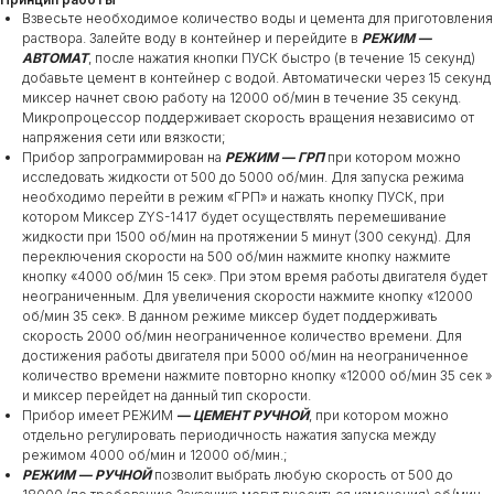
Взвесьте необходимое количество воды и цемента для приготовления
раствора. Залейте воду в контейнер и перейдите в
РЕЖИМ —
АВТОМАТ
, после нажатия кнопки ПУСК быстро (в течение 15 секунд)
добавьте цемент в контейнер с водой. Автоматически через 15 секунд
миксер начнет свою работу на 12000 об/мин в течение 35 секунд.
Микропроцессор поддерживает скорость вращения независимо от
напряжения сети или вязкости;
Прибор запрограммирован на
РЕЖИМ — ГРП
при котором можно
исследовать жидкости от 500 до 5000 об/мин. Для запуска режима
необходимо перейти в режим «ГРП» и нажать кнопку ПУСК, при
котором Миксер ZYS-1417 будет осуществлять перемешивание
жидкости при 1500 об/мин на протяжении 5 минут (300 секунд). Для
переключения скорости на 500 об/мин нажмите кнопку нажмите
кнопку «4000 об/мин 15 сек». При этом время работы двигателя будет
неограниченным. Для увеличения скорости нажмите кнопку «12000
об/мин 35 сек». В данном режиме миксер будет поддерживать
скорость 2000 об/мин неограниченное количество времени. Для
достижения работы двигателя при 5000 об/мин на неограниченное
количество времени нажмите повторно кнопку «12000 об/мин 35 сек »
и миксер перейдет на данный тип скорости.
Прибор имеет РЕЖИМ
— ЦЕМЕНТ РУЧНОЙ
, при котором можно
отдельно регулировать периодичность нажатия запуска между
режимом 4000 об/мин и 12000 об/мин.;
РЕЖИМ — РУЧНОЙ
позволит выбрать любую скорость от 500 до