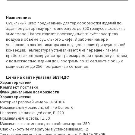
Назначение:
Сушильный шкаф предназначен для термообработки изделий по
заданному алгоритму при температуре до 350 градусов Цельсия в
атмосфере. Нагрев изделия производиться за счёт подогрева
воздуха в объёме сушильного шкафа. В рабочей камере
установлено два вентилятора для осуществления принудительной
конвекции. Температура устанавливается на передней панели
прибора и контролируется программируемым терморегулятором,
с возможностью задания до 8 программ по 32 сегмента с общим
количеством до 256 программных сегментов.
Цена на сайте указана БЕЗ НДС
Характеристики
Комплект поставки
Функциональные возможности
Характеристики
Материал рабочей камеры: AISI 304
Номинальная мощность, кВт, не более: 6
Напряжение питающей сети, В: 220
Номинальная частота, Гц: 50
Максимальная температура в рабочем прост: 350
Стабильность температуры в установившемс: ±2
Тип розетки для подключения к электросет: РШ-32А 2Р+РЕ